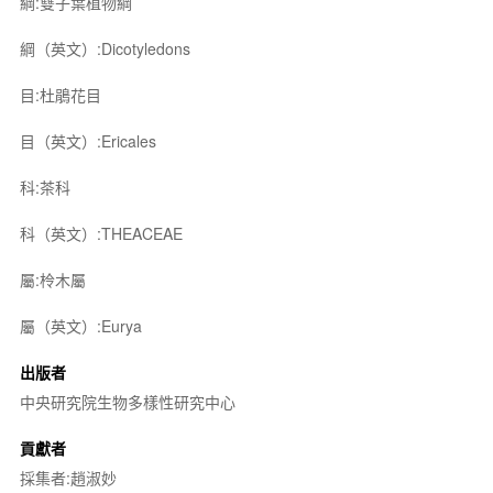
綱:雙子葉植物綱
綱（英文）:Dicotyledons
目:杜鵑花目
目（英文）:Ericales
科:茶科
科（英文）:THEACEAE
屬:柃木屬
屬（英文）:Eurya
出版者
中央研究院生物多樣性研究中心
貢獻者
採集者:趙淑妙