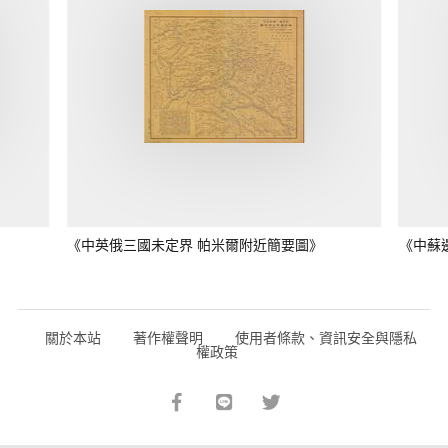
《中英俄三國未定界 帕米爾附近簡要圖》
《中蘇
關於本站
著作權聲明
使用者條款、資訊安全與隱私
權政策