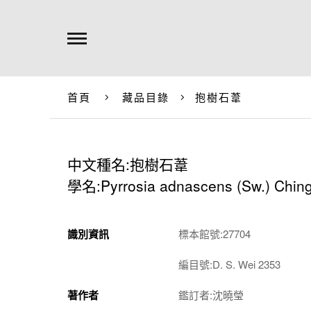
首頁
藏品目錄
抱樹石葦
中文種名:抱樹石葦
學名:Pyrrosia adnascens (Sw.) Chin
識別資訊
標本館號:27704
編目號:D. S. Wei 2353
著作者
鑑訂者:沈曉瑩