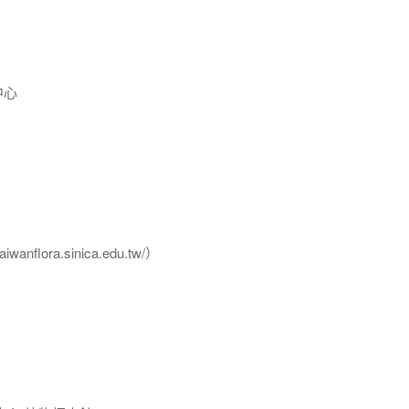
中心
flora.sinica.edu.tw/）