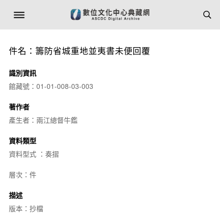
件名：籌防省城重地並夷書未便回覆
識別資訊
館藏號：01-01-008-03-003
著作者
產生者：兩江總督牛鑑
資料類型
資料型式 ：奏摺
層次：件
描述
版本：抄檔