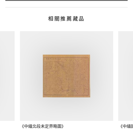
相關推薦藏品
《中緬北段未定界略圖》
《中緬