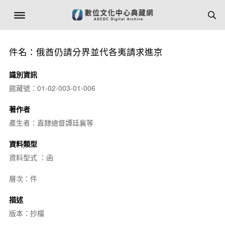
件名：俄酋仍請分界並代各夷請求進京
識別資訊
館藏號：01-02-003-01-006
著作者
產生者：直隸總督譚廷襄等
資料類型
資料型式 ：函
層次：件
描述
版本：抄檔