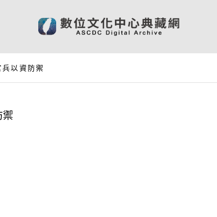
官兵以資防禦
防禦