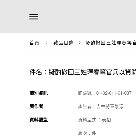
首頁
藏品目錄
擬酌撤回三姓琿春等
件名：擬酌撤回三姓琿春等官兵以資
識別資訊
館藏號：01-02-011-01-037
著作者
產生者：吉林將軍景淳
資料類型
資料型式 ：奏摺
層次：件