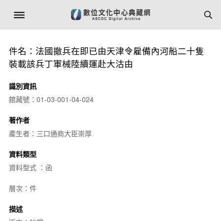
件名：法國撤兵在即已由天津令雇備內河船二十隻
裝載該兵丁軍械陸續運赴大沽由
識別資訊
館藏號：01-03-001-04-024
著作者
產生者：三口通商大臣崇厚
資料類型
資料型式 ：函
層次：件
描述