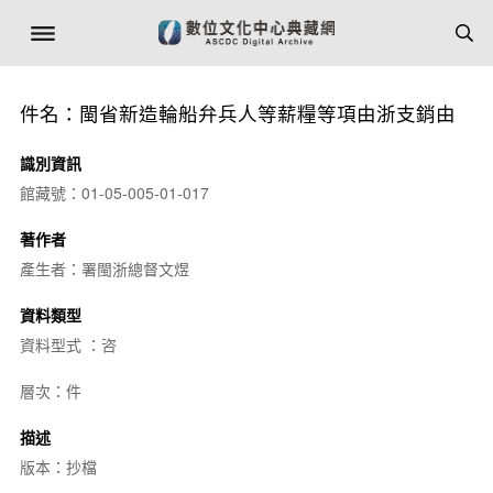
件名：閩省新造輪船弁兵人等薪糧等項由浙支銷由
識別資訊
館藏號：01-05-005-01-017
著作者
產生者：署閩浙總督文煜
資料類型
資料型式 ：咨
層次：件
描述
版本：抄檔