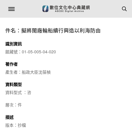
件名：擬將閩廠輪船續行興造以利海防由
識別資訊
館藏號：01-05-005-04-020
著作者
產生者：船政大臣沈葆楨
資料類型
資料型式 ：咨
層次：件
描述
版本：抄檔