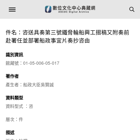
件名：咨送具奏第三號鐵脅輪船興工摺稿又附奏前
赴署任並部署船政事宜片奏抄咨由
識別資訊
館藏號：01-05-006-05-017
著作者
產生者：船政大臣吳贊誠
資料類型
資料型式 ：咨
層次：件
描述