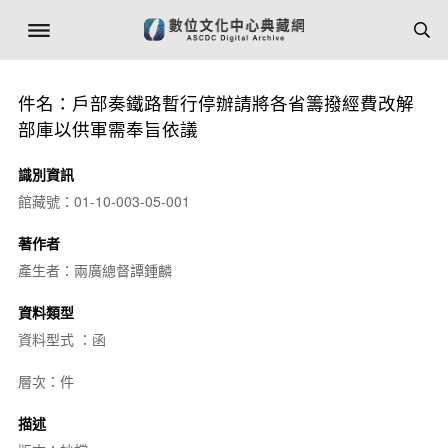
件名：戶部奏鐵路暫行停辦請將各省籌撥經費改解
部庫以供軍需奉旨依議
識別資訊
館藏號：01-10-003-05-001
著作者
產生者：兩廣總督譚鍾麟
資料類型
資料型式 ：函
層次：件
描述