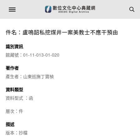
件名：盧鳴韶私挖煤井一案美教士不應干預由
識別資訊
館藏號：01-11-013-01-020
著作者
產生者：山東巡撫丁寶楨
資料類型
資料型式 ：函
層次：件
描述
版本：抄檔