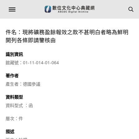
件名：現將礦務盈餘報效之款不甚明白者略為鮮明
開列各條即請鑒核由
識別資訊
館藏號：01-11-014-01-064
著作者
產生者：德國參議
資料類型
資料型式 ：函
層次：件
描述