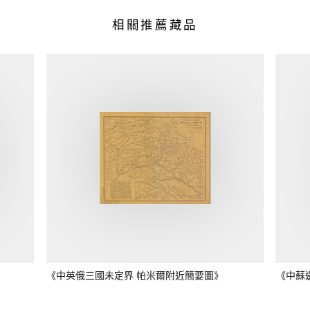
相關推薦藏品
《中英俄三國未定界 帕米爾附近簡要圖》
《中蘇