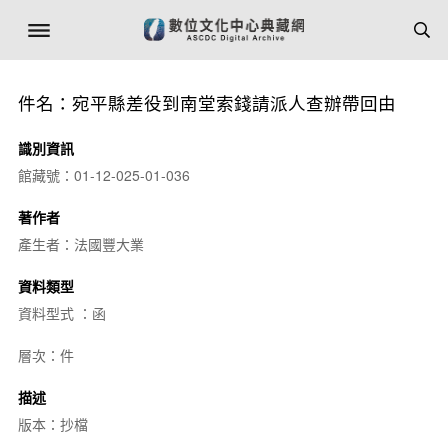
件名：宛平縣差役到南堂索錢請派人查辦帶回由
識別資訊
館藏號：01-12-025-01-036
著作者
產生者：法國豐大業
資料類型
資料型式 ：函
層次：件
描述
版本：抄檔