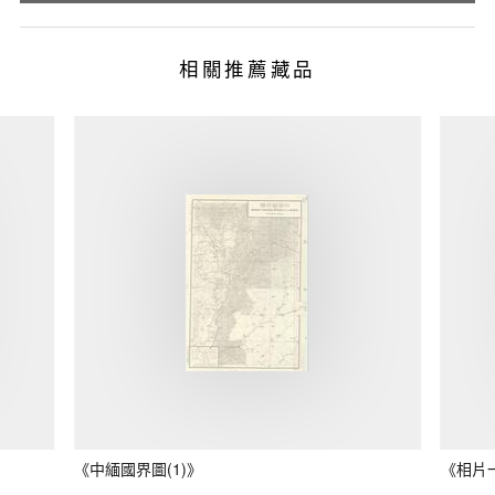
相關推薦藏品
《中緬國界圖(1)》
《相片