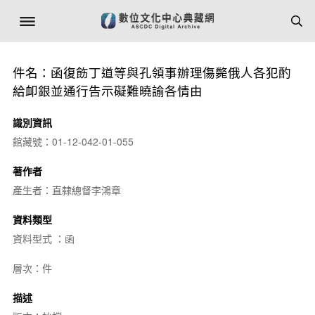
件名：函復飭丁道等與孔領事辦理傷斃俄人各犯酌
給卹銀並通行告示礙難曉諭各情由
識別資訊
館藏號：01-12-042-01-055
著作者
產生者：直隸總督李鴻章
資料類型
資料型式 ：函
層次：件
描述