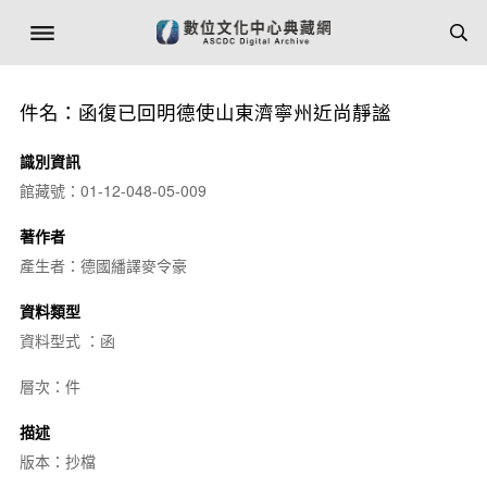
件名：函復已回明德使山東濟寧州近尚靜謐
識別資訊
館藏號：01-12-048-05-009
著作者
產生者：德國繙譯麥令豪
資料類型
資料型式 ：函
層次：件
描述
版本：抄檔