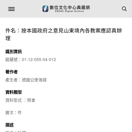
件名：按本國政府之意見山東境內各教案應認真辦
理
識別資訊
館藏號：01-12-055-04-012
著作者
產生者：德國公使海靖
資料類型
資料型式 ：照會
層次：件
描述