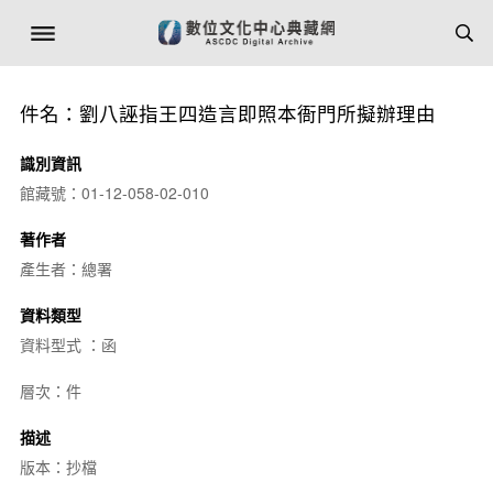
件名：劉八誣指王四造言即照本衙門所擬辦理由
識別資訊
館藏號：01-12-058-02-010
著作者
產生者：總署
資料類型
資料型式 ：函
層次：件
描述
版本：抄檔