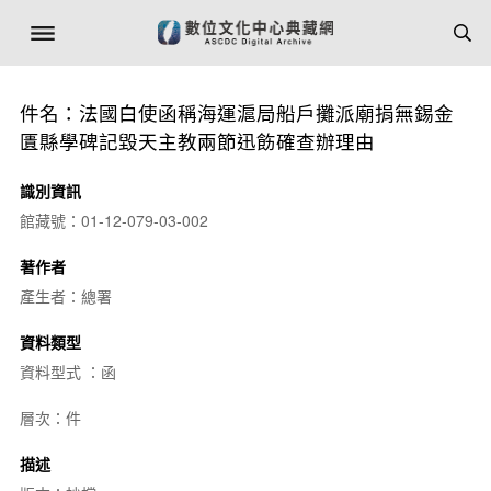
件名：法國白使函稱海運滬局船戶攤派廟捐無錫金
匱縣學碑記毀天主教兩節迅飭確查辦理由
識別資訊
館藏號：01-12-079-03-002
著作者
產生者：總署
資料類型
資料型式 ：函
層次：件
描述