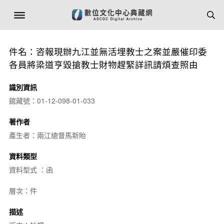
件名：咨報現辦九江並無活埋教士之案並嚴催印委
各員將梁道亨毀搶教士財物趕緊詳訊請煩查照由
識別資訊
館藏號：01-12-098-01-033
著作者
產生者：兩江總督馬新貽
資料類型
資料型式 ：函
層次：件
描述