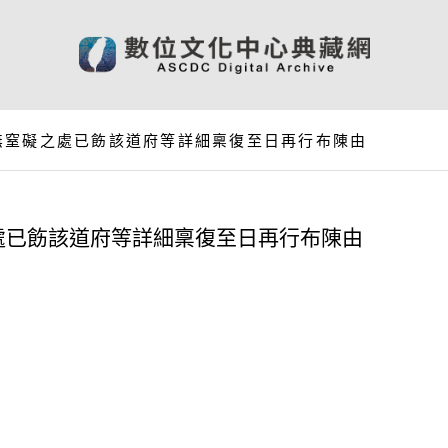
無窒礙之處已飭該道府等詳細稟復至日再行布陳由
處已飭該道府等詳細稟復至日再行布陳由