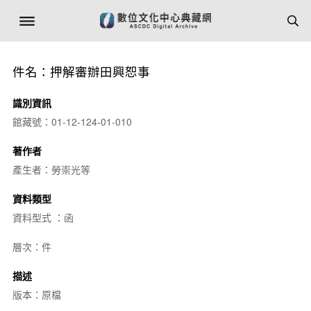
件名：押解審辦田興恕事
識別資訊
館藏號：01-12-124-01-010
著作者
產生者：勞崇光等
資料類型
資料型式 ：函
層次：件
描述
版本：原檔