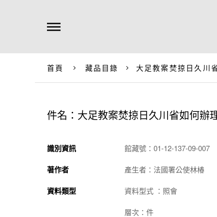
首頁
藏品目錄
大足教案焚掠日久川
件名：大足教案焚掠日久川省如何辦
識別資訊
館藏號：01-12-137-09-007
著作者
產生者：法國署公使林椿
資料類型
資料型式 ：照會
層次：件