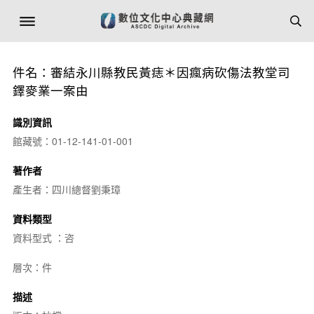
件名：審結永川縣教民黃痣＊因瘋病砍傷法教堂司
鐸麥業一案由
識別資訊
館藏號：01-12-141-01-001
著作者
產生者：四川總督劉秉璋
資料類型
資料型式 ：咨
層次：件
描述