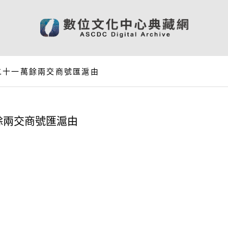
二十一萬餘兩交商號匯滬由
餘兩交商號匯滬由