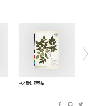
中文種名:野鴨椿