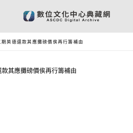
三期英德還款其應攤磅價俟再行籌補由
還款其應攤磅價俟再行籌補由