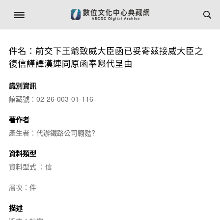
件名：前交下王爺致威大臣函已妥寄茲接威大臣之
復信謹譯漢連同原函奉懇代呈由
識別資訊
館藏號：02-26-003-01-116
著作者
產生者：代辦鐵路公司翱麮?
資料類型
資料型式 ：信
層次：件
描述