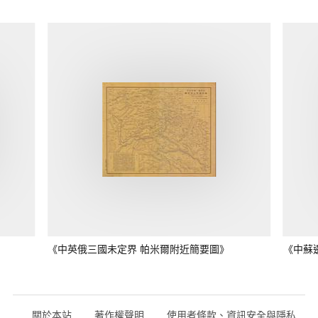
《中英俄三國未定界 帕米爾附近簡要圖》
《中蘇
關於本站
著作權聲明
使用者條款、資訊安全與隱私