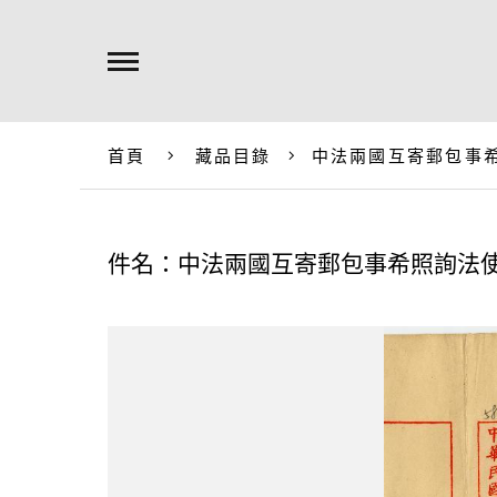
首頁
藏品目錄
中法兩國互寄郵包事
件名：中法兩國互寄郵包事希照詢法