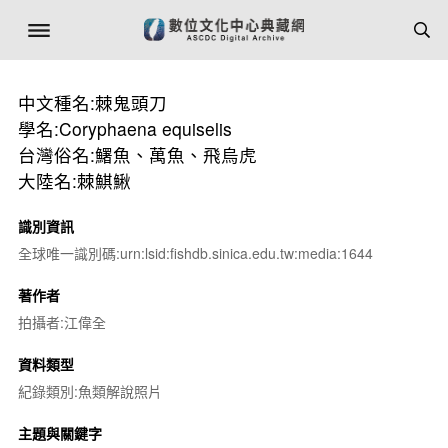
中文種名:棘鬼頭刀
學名:Coryphaena equiselis
台灣俗名:鱰魚、萬魚、飛烏虎
大陸名:棘鯕鰍
識別資訊
全球唯一識別碼:urn:lsid:fishdb.sinica.edu.tw:media:1644
著作者
拍攝者:江偉全
資料類型
紀錄類別:魚類解說照片
主題與關鍵字