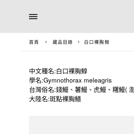
首頁
藏品目錄
白口裸胸鯙
中文種名:白口裸胸鯙
學名:Gymnothorax meleagris
台灣俗名:錢鰻、薯鰻、虎鰻、糬鰻( 澎湖 
大陸名:斑點裸胸鱔