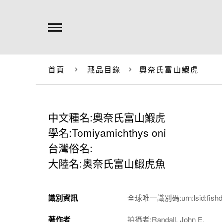
首頁
藏品目錄
奧奈氏富山鰕虎
中文種名:奧奈氏富山鰕虎
學名:Tomiyamichthys oni
台灣俗名:
大陸名:奧奈氏富山鰕虎魚
識別資訊
全球唯一識別碼:urn:lsid:fishdb.
著作者
拍攝者:Randall, John E.