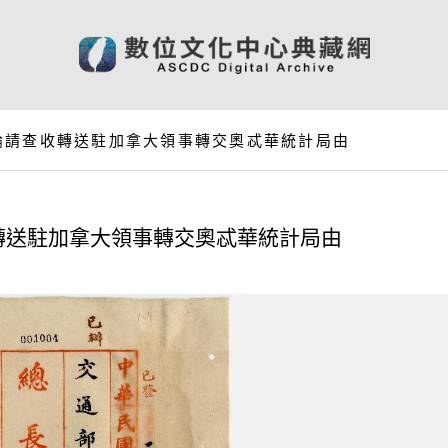
論請查收轉送駐加拿大領事轉交奧忒華統計局由
轉送駐加拿大領事轉交奧忒華統計局由