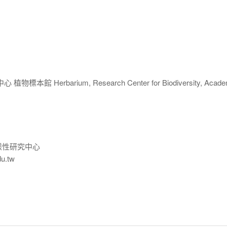
 Herbarium, Research Center for Biodiversity, Acade
樣性研究中心
du.tw