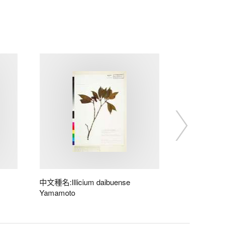
中文種名:Illicium daibuense
Yamamoto