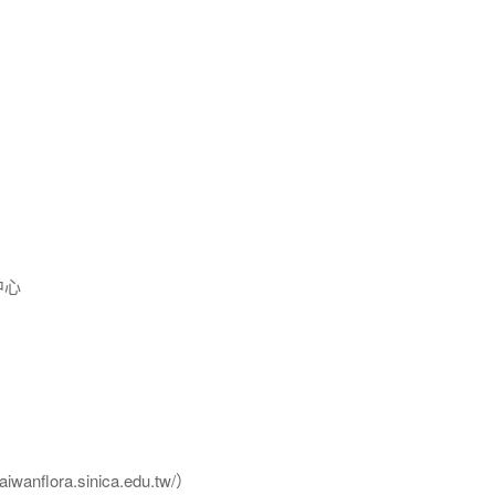
中心
flora.sinica.edu.tw/）