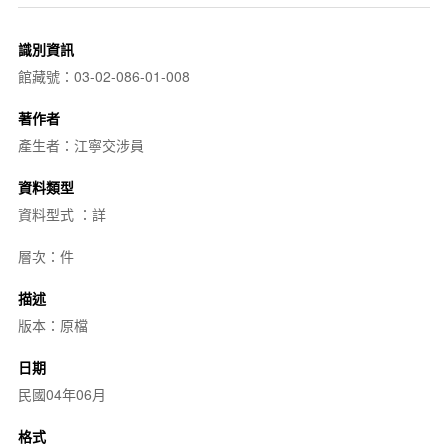
識別資訊
館藏號：03-02-086-01-008
著作者
產生者：江寧交涉員
資料類型
資料型式 ：詳
層次：件
描述
版本：原檔
日期
民國04年06月
格式