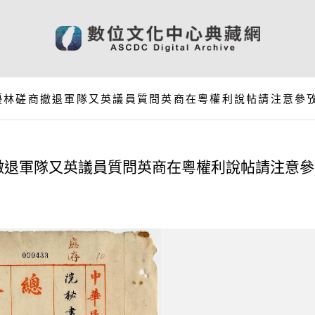
優林磋商撤退軍隊又英議員質問英商在粵權利說帖請注意參
撤退軍隊又英議員質問英商在粵權利說帖請注意參