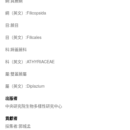
綱:真蕨綱
綱（英文）:Filicopsida
目:蕨目
目（英文）:Filicales
科:蹄蓋蕨科
科（英文）:ATHYRIACEAE
屬:雙蓋蕨屬
屬（英文）:Diplazium
出版者
中央研究院生物多樣性研究中心
貢獻者
採集者:郭城孟