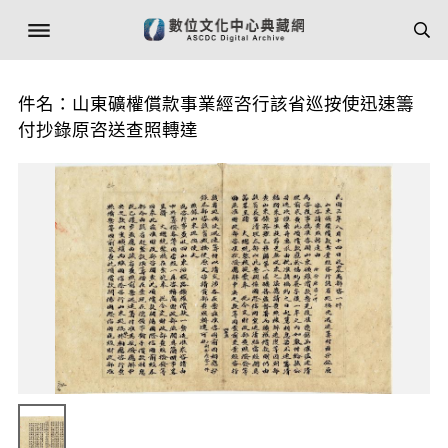
件名：山東礦權償款事業經咨行該省巡按使迅速籌
付抄錄原咨送查照轉達