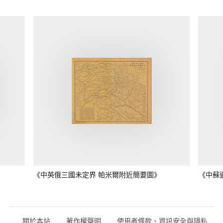
《中英俄三國未定界 帕米爾附近簡要圖》
《中蘇
關於本站
著作權聲明
使用者條款、資訊安全與隱私