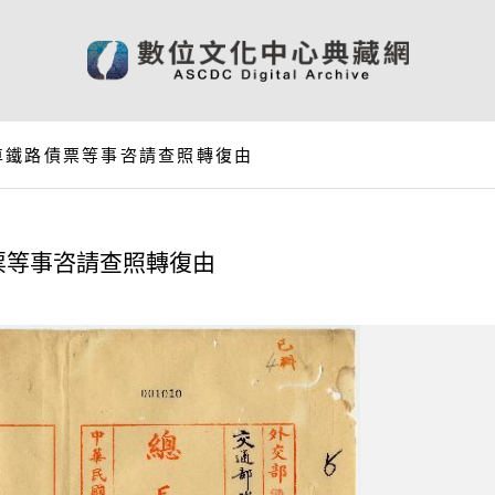
車鐵路債票等事咨請查照轉復由
票等事咨請查照轉復由