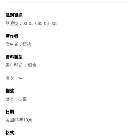
識別資訊
館藏號：03-05-063-03-008
著作者
產生者：德館
資料類型
資料型式 ：照會
層次：件
描述
版本：抄檔
日期
民國03年10月
格式