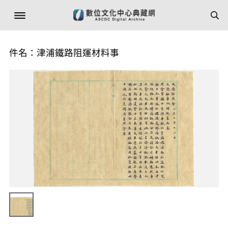
件名：津浦鐵路阻運材料事