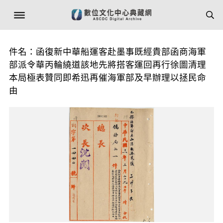
件名：函復新中華船運客赴墨事既經貴部函商海軍
部派令華丙輪繞道該地先將搭客運回再行徐圖清理
本局極表贊同即希迅再催海軍部及早辦理以拯民命
由