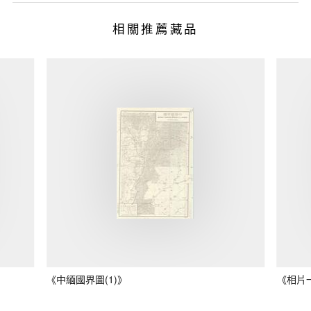
相關推薦藏品
《中緬國界圖(1)》
《相片