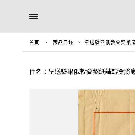
首頁
藏品目錄
呈送驗畢俄教會契紙
件名：呈送驗畢俄教會契紙請轉令將