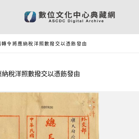
請轉令將應納稅洋照數撥交以憑飭發由
應納稅洋照數撥交以憑飭發由