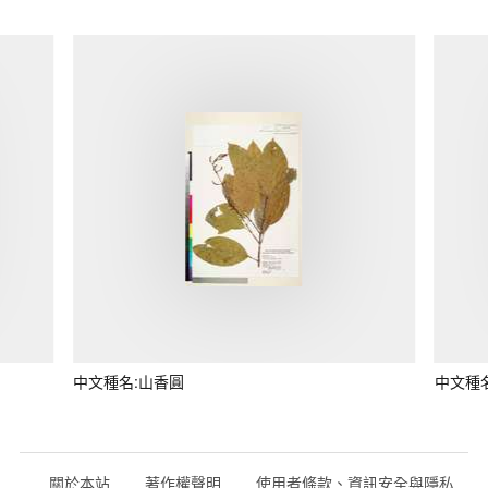
中文種名:山香圓
中文種
關於本站
著作權聲明
使用者條款、資訊安全與隱私