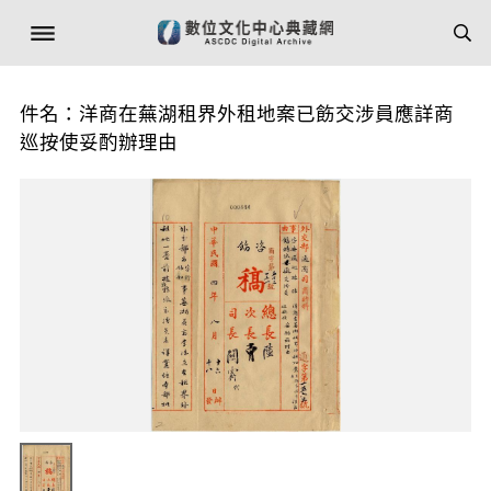
件名：洋商在蕪湖租界外租地案已飭交涉員應詳商
巡按使妥酌辦理由