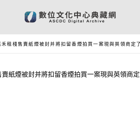
嘉禾租棧售賣紙煙被封并將扣留香煙拍買一案現與英領商定
售賣紙煙被封并將扣留香煙拍買一案現與英領商定