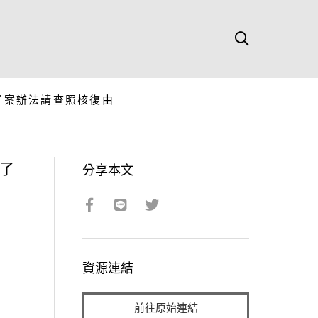
了案辦法請查照核復由
了
分享本文
資源連結
前往原始連結