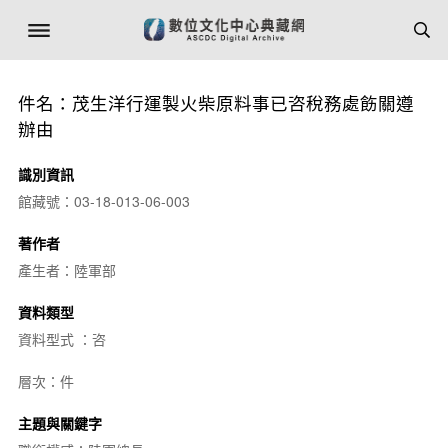
件名：茂生洋行運製火柴原料事已咨稅務處飭關遵
辦由
識別資訊
館藏號：03-18-013-06-003
著作者
產生者：陸軍部
資料類型
資料型式 ：咨
層次：件
主題與關鍵字