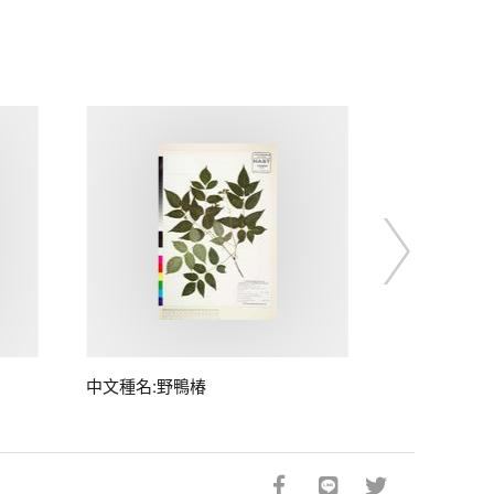
中文種名:野鴨椿