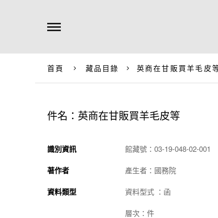
首頁
藏品目錄
英商在甘販買羊毛皮
件名：英商在甘販買羊毛皮等
識別資訊
館藏號：03-19-048-02-001
著作者
產生者：國務院
資料類型
資料型式 ：函
層次：件